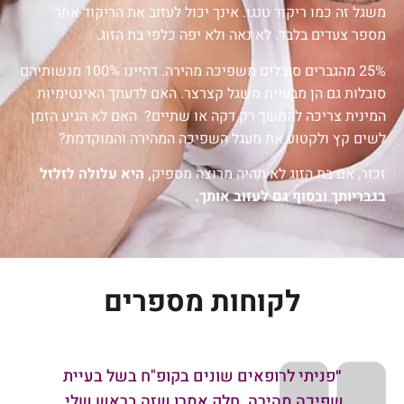
משגל זה כמו ריקוד טנגו. אינך יכול לעזוב את הריקוד אחר
מספר צעדים בלבד. לא נאה ולא יפה כלפי בת הזוג.
25% מהגברים סובלים משפיכה מהירה. דהיינו 100% מנשותיהם
סובלות גם הן מבעיית משגל קצרצר. האם לדעתך האינטימיות
המינית צריכה להמשך רק דקה או שתיים? האם לא הגיע הזמן
לשים קץ ולקטוע את מעגל השפיכה המהירה והמוקדמת?
זכור, אם בת הזוג לא תהיה מרוצה מספיק
,
היא עלולה לזלזל
בגבריותך ובסוף גם לעזוב אותך.
לקוחות מספרים
״פניתי לרופאים שונים בקופ"ח בשל בעיית
״
שפיכה מהירה. חלק אמרו שזה בראש שלי.