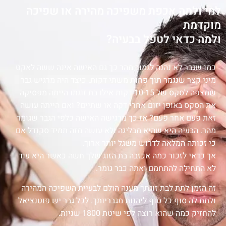
למי ולמה אכפת משפיכה מהירה או שפיכה
מוקדמת
ולמה כדאי לטפל בבעיה?
כמו שגבר לא נהנה לגמור מהר כך גם האישה אינה ששה לאקט
מיני קצר שנגמר תוך פחות משתי דקות. כיצד היה מרגיש גבר
שמצפה לסקס של 10-15 דקות אילו בת זוגתו הייתה מפסיקה
את הסקס באופן יזום אחרי דקה או שתיים? ואם הייתה עושה
זאת פעם אחר פעם? אז כך מרגישה האישה כלפי הגבר שגומר
מהר. הבעיה היא שהיא מבליגה ולא עושה מזה תמיד סקנדל אם
כי זכותה המלאה לדרוש משגל יותר ארוך.
אך כדאי לזכור כמה אכזבה בת הזוג שלך חשה כאשר היא עוד
לא התחילה להתחמם ואתה כבר גומר.
זה הזמן לתת לבת זוגתך מענה הולם לבעיית השפיכה המהירה
ולתת לה סוף כל סוף ליהנות מגבריותך. לכל גבר יש פוטנציאל
להחזיק כמה שהוא רוצה לפי שיטת 1800 שניות.